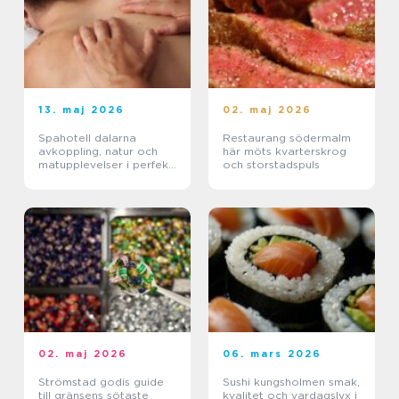
13. maj 2026
02. maj 2026
Spahotell dalarna
Restaurang södermalm
avkoppling, natur och
här möts kvarterskrog
matupplevelser i perfekt
och storstadspuls
balans
02. maj 2026
06. mars 2026
Strömstad godis guide
Sushi kungsholmen smak,
till gränsens sötaste
kvalitet och vardagslyx i