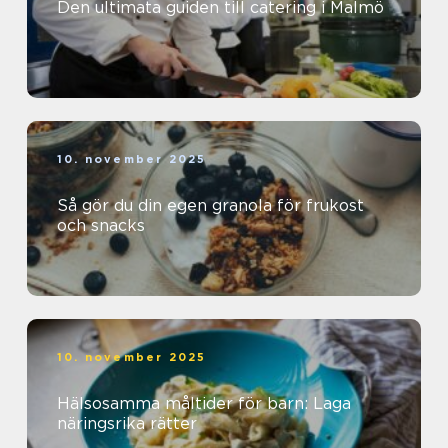
Den ultimata guiden till catering i Malmö
10. november 2025
Så gör du din egen granola för frukost
och snacks
10. november 2025
Hälsosamma måltider för barn: Laga
näringsrika rätter