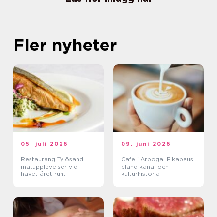
Fler nyheter
05. juli 2026
09. juni 2026
Restaurang Tylösand:
Cafe i Arboga: Fikapaus
matupplevelser vid
bland kanal och
havet året runt
kulturhistoria