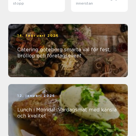
stopp
innerstan
14. februari 2026
Catering göteborg smarta val för fest,
bröllop och företagsevent
12. januari 2026
Lunch i Mölndal: Vardagsmat med känsla
och kvalitet