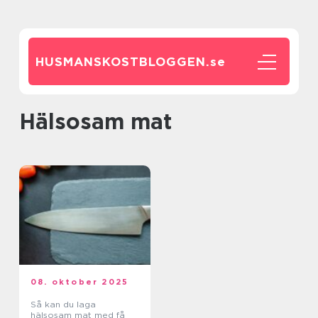
HUSMANSKOSTBLOGGEN.
se
Hälsosam mat
08. oktober 2025
Så kan du laga
hälsosam mat med få