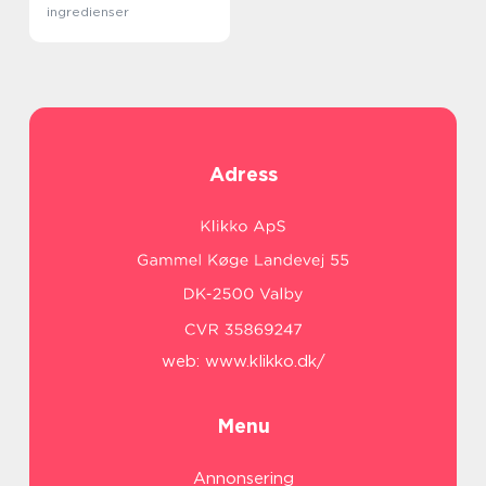
ingredienser
Adress
web:
www.klikko.dk/
Menu
Annonsering