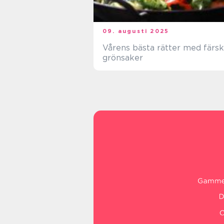
09. augusti 2025
Vårens bästa rätter med färs
grönsaker