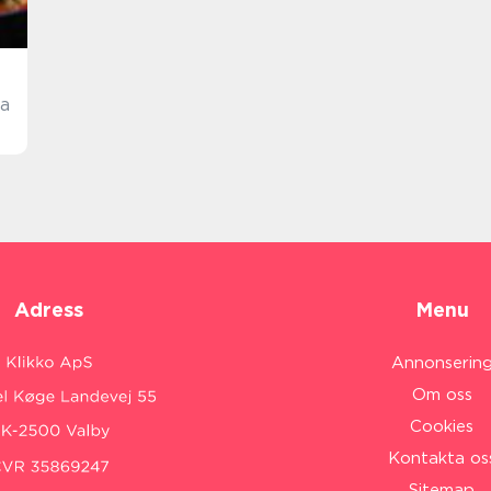
ka
Adress
Menu
Annonserin
Om oss
Cookies
Kontakta os
Sitemap