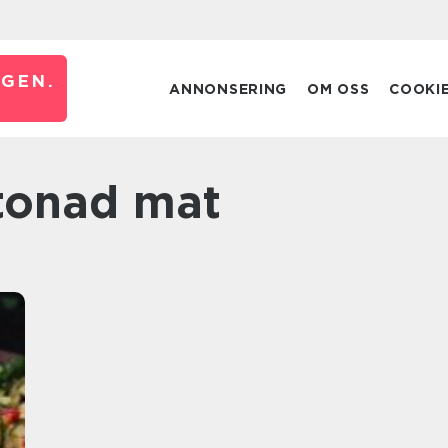
GEN.
ANNONSERING
OM OSS
COOKI
tonad mat