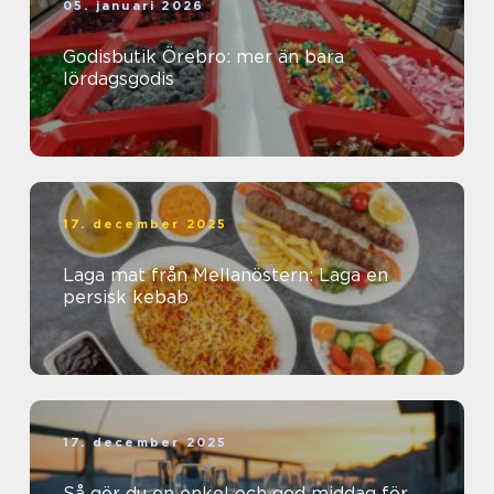
05. januari 2026
Godisbutik Örebro: mer än bara
lördagsgodis
17. december 2025
Laga mat från Mellanöstern: Laga en
persisk kebab
17. december 2025
Så gör du en enkel och god middag för