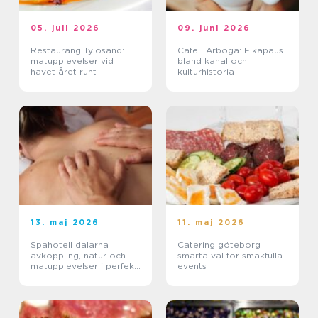
05. juli 2026
09. juni 2026
Restaurang Tylösand:
Cafe i Arboga: Fikapaus
matupplevelser vid
bland kanal och
havet året runt
kulturhistoria
13. maj 2026
11. maj 2026
Spahotell dalarna
Catering göteborg
avkoppling, natur och
smarta val för smakfulla
matupplevelser i perfekt
events
balans