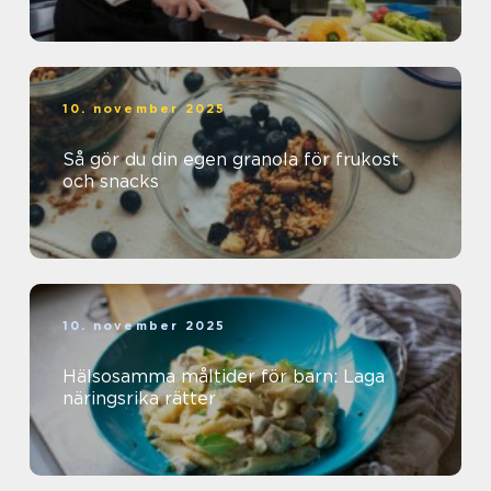
10. november 2025
Så gör du din egen granola för frukost
och snacks
10. november 2025
Hälsosamma måltider för barn: Laga
näringsrika rätter