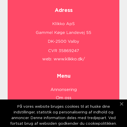
Adress
web:
www.klikko.dk/
Menu
Annonsering
Om oss
Cookies
På vores website bruges cookies til at huske dine
indstillinger, statistik og personalisering af indhold og
Kontakta oss
annoncer. Denne information deles med tredjepart. Ved
Sitemap
fortsat brug af websiden godkender du cookiepolitikken.