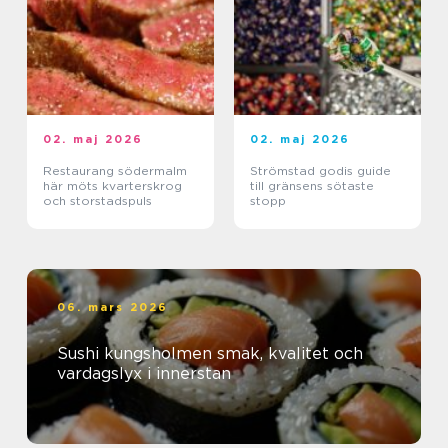
02. maj 2026
02. maj 2026
Restaurang södermalm
Strömstad godis guide
här möts kvarterskrog
till gränsens sötaste
och storstadspuls
stopp
06. mars 2026
Sushi kungsholmen smak, kvalitet och
vardagslyx i innerstan