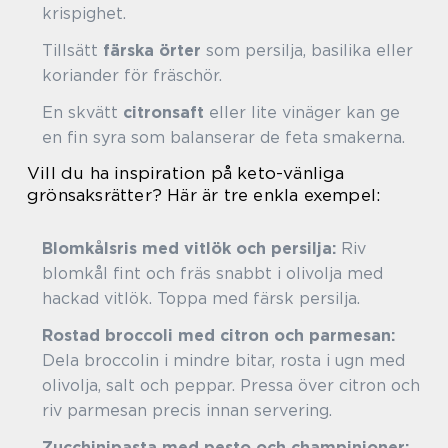
krispighet.
Tillsätt
färska örter
som persilja, basilika eller
koriander för fräschör.
En skvätt
citronsaft
eller lite vinäger kan ge
en fin syra som balanserar de feta smakerna.
Vill du ha inspiration på keto-vänliga
grönsaksrätter? Här är tre enkla exempel:
Blomkålsris med vitlök och persilja:
Riv
blomkål fint och fräs snabbt i olivolja med
hackad vitlök. Toppa med färsk persilja.
Rostad broccoli med citron och parmesan:
Dela broccolin i mindre bitar, rosta i ugn med
olivolja, salt och peppar. Pressa över citron och
riv parmesan precis innan servering.
Zucchinipasta med pesto och champinjoner: