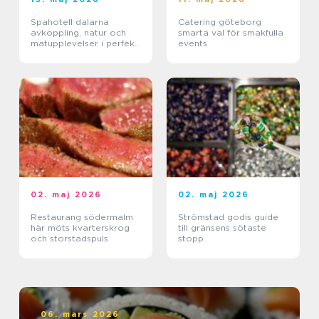
Spahotell dalarna
Catering göteborg
avkoppling, natur och
smarta val för smakfulla
matupplevelser i perfekt
events
balans
02. maj 2026
02. maj 2026
Restaurang södermalm
Strömstad godis guide
här möts kvarterskrog
till gränsens sötaste
och storstadspuls
stopp
06. mars 2026