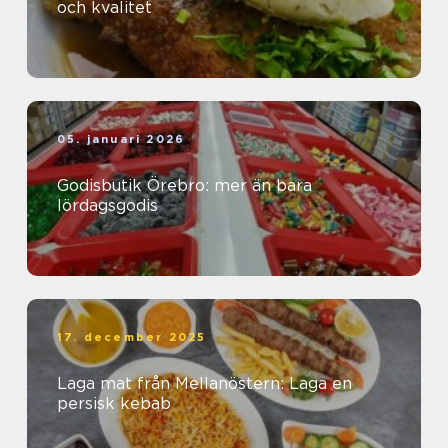
och kvalitet
05. januari 2026
Godisbutik Örebro: mer än bara
lördagsgodis
17. december 2025
Laga mat från Mellanöstern: Laga en
persisk kebab