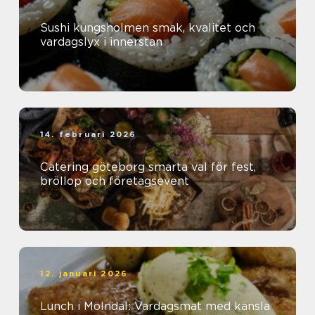
Sushi kungsholmen smak, kvalitet och
vardagslyx i innerstan
14. februari 2026
Catering göteborg smarta val för fest,
bröllop och företagsevent
12. januari 2026
Lunch i Mölndal: Vardagsmat med känsla