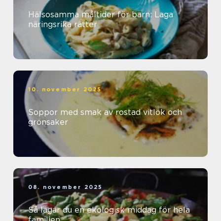
Hälsosamma måltider för barn: Laga
näringsrika rätter
10. november 2025
Soppor med smak av rostad vitlök och
grönsaker
08. november 2025
Så lagar du en ekologisk middag för hela
familjen