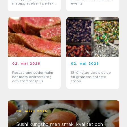
matupplevelser i perfekt
events
balans
02. maj 2026
02. maj 2026
Restaurang södermalm
Strömstad godis guide
här möts kvarterskrog
till gränsens sötaste
och storstadspuls
stopp
06. mars 2026
Sushi kungsholmen smak, kvalitet och