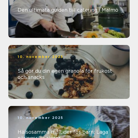
Den ultimata guiden till catering i Malmö
10. november 2025
Så gör du din egen granola för frukost
och snacks
10. november 2025
Hälsosamma måltider för barn: Laga