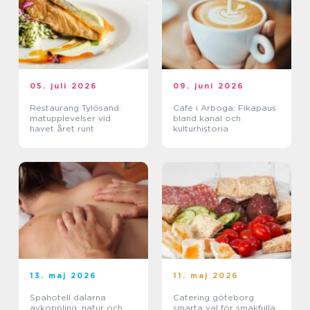
05. juli 2026
09. juni 2026
Restaurang Tylösand:
Cafe i Arboga: Fikapaus
matupplevelser vid
bland kanal och
havet året runt
kulturhistoria
13. maj 2026
11. maj 2026
Spahotell dalarna
Catering göteborg
avkoppling, natur och
smarta val för smakfulla