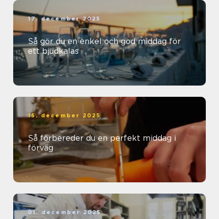
17. december 2025
Så gör du en enkel och god middag för
ett bjudkalas
15. december 2025
Så förbereder du en perfekt middag i
förväg
01. december 2025