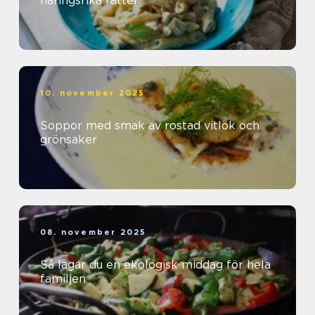
näringsrika rätter
10. november 2025
Soppor med smak av rostad vitlök och
grönsaker
08. november 2025
Så lagar du en ekologisk middag för hela
familjen