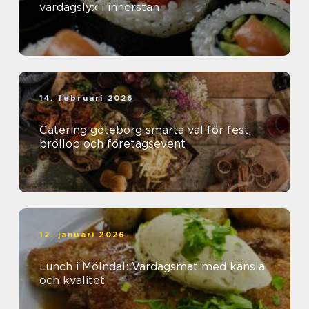
vardagslyx i innerstan
14. februari 2026
Catering göteborg smarta val för fest,
bröllop och företagsevent
12. januari 2026
Lunch i Mölndal: Vardagsmat med känsla
och kvalitet