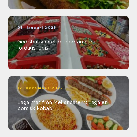
05. januari 2026
Godisbutik Örebro: mer än bara
lördagsgodis
17. december 2025
Laga mat från Mellanöstern: Laga en
persisk kebab