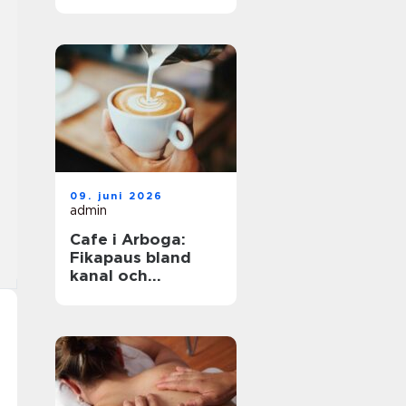
havet året runt
09. juni 2026
admin
Cafe i Arboga:
Fikapaus bland
kanal och
kulturhistoria