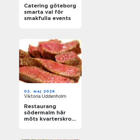
Catering göteborg
smarta val för
smakfulla events
02. maj 2026
Viktoria Uddenholm
Restaurang
södermalm här
möts kvarterskrog
och storstadspuls