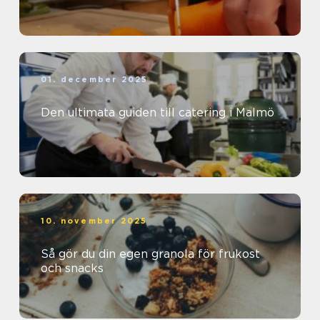
01. december 2025
Den ultimata guiden till catering i Malmö
10. november 2025
Så gör du din egen granola för frukost
och snacks