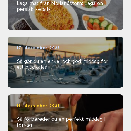
Laga mat från Mellanöstern: Laga en
persisk kebab
17. december 2025
Så gör du en enkel och god middag för
ett bjudkalas
15. december 2025
Så förbereder du en perfekt middag i
förväg