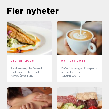
Fler nyheter
05. juli 2026
09. juni 2026
Restaurang Tylösand:
Cafe i Arboga: Fikapaus
matupplevelser vid
bland kanal och
havet året runt
kulturhistoria