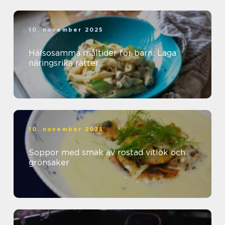
10. november 2025
Hälsosamma måltider för barn: Laga
näringsrika rätter
10. november 2025
Soppor med smak av rostad vitlök och
grönsaker