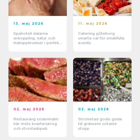
13. maj 2026
11. maj 2026
Spahotell dalarna
Catering göteborg
avkoppling, natur och
smarta val för smakfulla
matupplevelser i perfekt
events
balans
02. maj 2026
02. maj 2026
Restaurang södermalm
Strömstad godis guide
här möts kvarterskrog
till gränsens sötaste
och storstadspuls
stopp