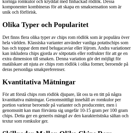
korniga romkulor och kryddat med finhackad rödlök. Dessa
komponenter kombineras för att skapa en smaksensation som är
unik och förförisk.
Olika Typer och Popularitet
Det finns flera olika typer av chips rom rödlök som är populära över
hela världen. Klassiska varianter använder vanliga potatischips som
bas och toppar dem med belugacaviar eller löjrom. Andra variationer
kan inkludera chips gjorda av sötpotatis eller rotfrukter för att ge en
extra dimension till smaken. Denna variation gör det möjligt för
matälskare att njuta av chips rom rödlök i olika former, beroende på
deras personliga smakpreferenser.
Kvantitativa Mätningar
För att förstå chips rom rödlök djupare, låt oss ta en titt på några
kvantitativa mätningar. Genomsnittligt innehåll av romkulor per
portion varierar beroende på varianter och producenter, men i
genomsnitt kan man förvänta sig ungefär 10-15 gram per 100 gram
chips. Detta ger en generös mängd av den karakteristiska sältan och
textur som romkulor ger.