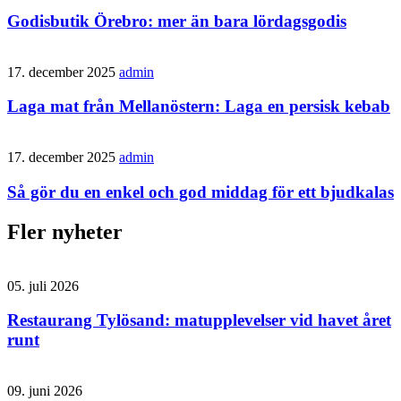
Godisbutik Örebro: mer än bara lördagsgodis
17. december 2025
admin
Laga mat från Mellanöstern: Laga en persisk kebab
17. december 2025
admin
Så gör du en enkel och god middag för ett bjudkalas
Fler nyheter
05. juli 2026
Restaurang Tylösand: matupplevelser vid havet året
runt
09. juni 2026