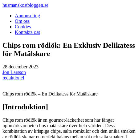
husmanskostbloggen.
se
Annonsering
Om oss
Cookies
Kontakta oss
Chips rom rödlök: En Exklusiv Delikatess
för Matälskare
28 december 2023
Jon Larsson
redaktionel
Chips rom rödlök – En Delikatess för Matälskare
[Introduktion]
Chips rom rödlök är en gourmet-läckerhet som har fångat
uppmärksamheten hos matälskare över hela världen. Dess
kombination av krispiga chips, salta romkulor och den unika smaken
av rödlök skapar en perfekt balans mellan söt och salta smaker. I