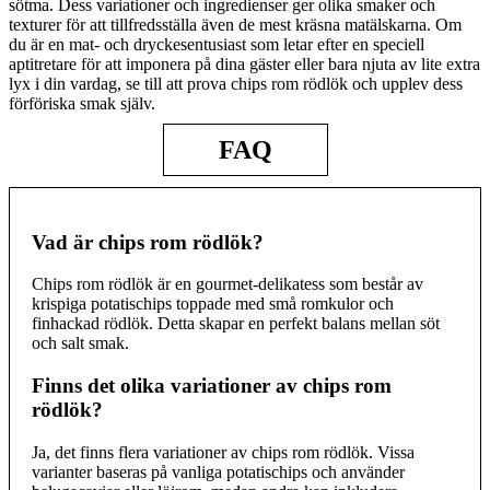
sötma. Dess variationer och ingredienser ger olika smaker och
texturer för att tillfredsställa även de mest kräsna matälskarna. Om
du är en mat- och dryckesentusiast som letar efter en speciell
aptitretare för att imponera på dina gäster eller bara njuta av lite extra
lyx i din vardag, se till att prova chips rom rödlök och upplev dess
förföriska smak själv.
FAQ
Vad är chips rom rödlök?
Chips rom rödlök är en gourmet-delikatess som består av
krispiga potatischips toppade med små romkulor och
finhackad rödlök. Detta skapar en perfekt balans mellan söt
och salt smak.
Finns det olika variationer av chips rom
rödlök?
Ja, det finns flera variationer av chips rom rödlök. Vissa
varianter baseras på vanliga potatischips och använder