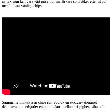
av lyx som kan vara värt priset för matälskare som söker efter något
mer än bara vanliga chips.
Sammanfattningsvis är chips rom rödlök en exklusiv gourmet-
delikatess som erbjuder en unik balans mellan krispighet, sälta och