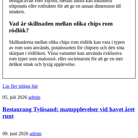
belugacaviar eller löjrom, medan andra kan inkludera
sötpotatis eller rotfrukter för att ge en annan dimension till
smaken.
Vad är skillnaden mellan olika chips rom
rödlök?
Skillnaderna mellan olika chips rom rödlök kan vara i typen
av rom som används, potatissorten för chipsen och den söta
skärpan i rödlöken. Vissa varianter kan använda exklusiva
rom typer som malossol- eller oscietrarom för att ge en mer
delikat smak och lyxig upplevelse.
Läs fler inlägg här
05. juli 2026
admin
Restaurang Tylösand: matupplevelser vid havet året
runt
09. juni 2026
admin