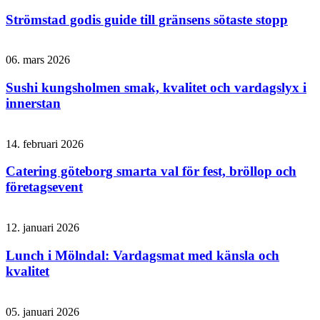
Strömstad godis guide till gränsens sötaste stopp
06. mars 2026
Sushi kungsholmen smak, kvalitet och vardagslyx i
innerstan
14. februari 2026
Catering göteborg smarta val för fest, bröllop och
företagsevent
12. januari 2026
Lunch i Mölndal: Vardagsmat med känsla och
kvalitet
05. januari 2026