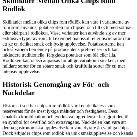
Skillnader Mellan Olika Chips Rom
Rödlök
Skillnader mellan olika chips rom rödlök kan vara i varianterna av
rom som används, potatissorten för chipsen och till och med sötman
eller skärpan i rödlöken. Vissa varianter kan använda sig av mer
exklusiva typer av rom, till exempel malossol- eller oscietrarom för
att ge en delikat smak och lyxig upplevelse. Potatissorterna kan
också variera beroende på producentens preferenser och kan
inkludera traditionella, färgglada potatisar som blå eller lila.
Rödlöken kan också anpassas för att ge variation i smaken, med
mildare sorter för en sötare smak och kraftfulla sorter för en mer
intensiv upplevelse.
Historisk Genomgång av För- och
Nackdelar
Historiskt sett har chips rom rödlök varit en delikatess som
reserverats för de mest lyxiga måltider och festligheter. Dess
smakrika kombination och exklusiva ingredienser har gjort den till
en symbol för överflöd och extravagans. Nackdelen kan vara att
denna gastronomiska upplevelse kan vara dyrare än vanliga chips.
Dock erbjuder chips rom rödlök en unik smakupplevelse och känsla