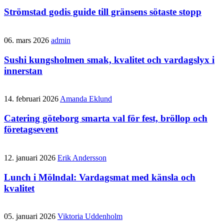
Strömstad godis guide till gränsens sötaste stopp
06. mars 2026
admin
Sushi kungsholmen smak, kvalitet och vardagslyx i
innerstan
14. februari 2026
Amanda Eklund
Catering göteborg smarta val för fest, bröllop och
företagsevent
12. januari 2026
Erik Andersson
Lunch i Mölndal: Vardagsmat med känsla och
kvalitet
05. januari 2026
Viktoria Uddenholm