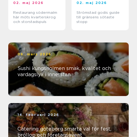
02. maj 2026
02. maj 2026
Restaurang södermalm
Strömstad godis guide
här möts kvarterskrog
till gränsens sötaste
och storstadspuls
stopp
06. mars 2026
Sushi kungsholmen smak, kvalitet och
vardagslyx i innerstan
14. februari 2026
Catering göteborg smarta val för fest,
bröllop och företagsevent