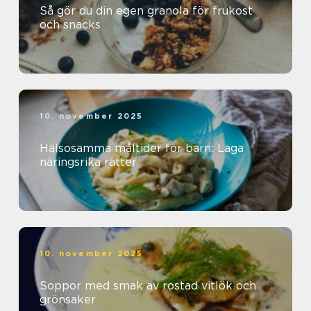
Så gör du din egen granola för frukost
och snacks
10. november 2025
Hälsosamma måltider för barn: Laga
näringsrika rätter
10. november 2025
Soppor med smak av rostad vitlök och
grönsaker