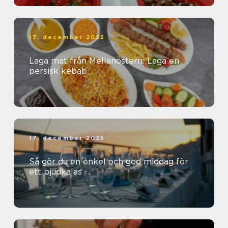
17. december 2025
Laga mat från Mellanöstern: Laga en
persisk kebab
17. december 2025
Så gör du en enkel och god middag för
ett bjudkalas