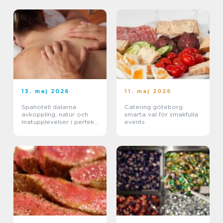
13. maj 2026
11. maj 2026
Spahotell dalarna
Catering göteborg
avkoppling, natur och
smarta val för smakfulla
matupplevelser i perfekt
events
balans