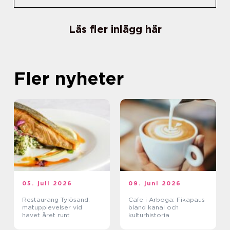
Läs fler inlägg här
Fler nyheter
05. juli 2026
09. juni 2026
Restaurang Tylösand:
Cafe i Arboga: Fikapaus
matupplevelser vid
bland kanal och
havet året runt
kulturhistoria