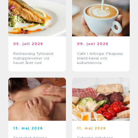
05. juli 2026
09. juni 2026
Restaurang Tylösand:
Cafe i Arboga: Fikapaus
matupplevelser vid
bland kanal och
havet året runt
kulturhistoria
13. maj 2026
11. maj 2026
Spahotell dalarna
Catering göteborg