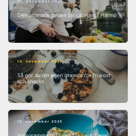
01. december 2025
Den ultimata guiden till catering i Malmö
10. november 2025
Så gör du din egen granola för frukost
och snacks
10. november 2025
Hälsosamma måltider för barn: Laga