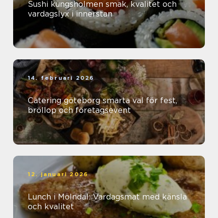
Sushi kungsholmen smak, kvalitet och
vardagslyx i innerstan
14. februari 2026
Catering göteborg smarta val för fest,
bröllop och företagsevent
12. januari 2026
Lunch i Mölndal: Vardagsmat med känsla
och kvalitet