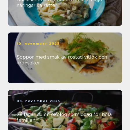
näringsrika rätter
10. november 2025
Soppor med smak av rostad vitlök och
grönsaker
08. november 2025
Så lagar du en ekologisk middag för hela
familjen