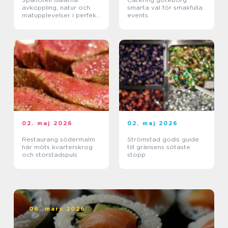
avkoppling, natur och
smarta val för smakfulla
matupplevelser i perfekt
events
balans
02. maj 2026
02. maj 2026
Restaurang södermalm
Strömstad godis guide
här möts kvarterskrog
till gränsens sötaste
och storstadspuls
stopp
06. mars 2026