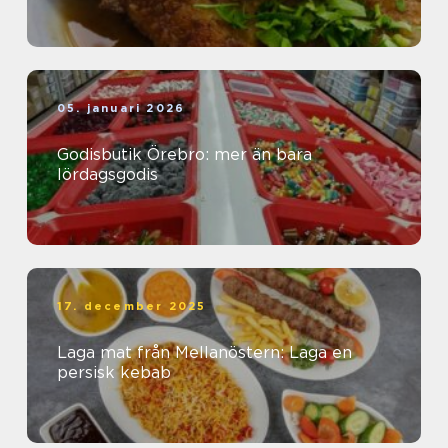
05. januari 2026
Godisbutik Örebro: mer än bara
lördagsgodis
17. december 2025
Laga mat från Mellanöstern: Laga en
persisk kebab