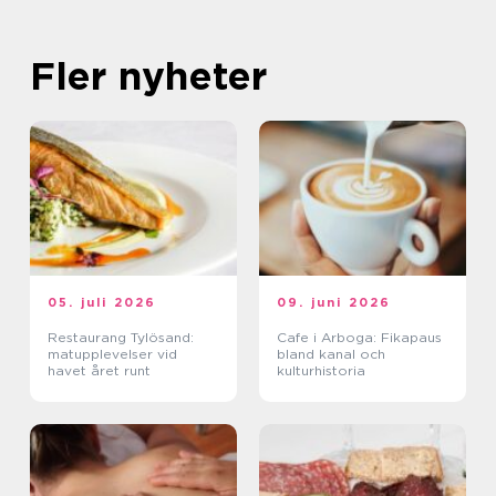
Fler nyheter
05. juli 2026
09. juni 2026
Restaurang Tylösand:
Cafe i Arboga: Fikapaus
matupplevelser vid
bland kanal och
havet året runt
kulturhistoria