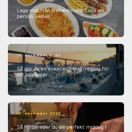
Laga mat från Mellanöstern: Laga en
persisk kebab
17. december 2025
Så gör du en enkel och god middag för
ett bjudkalas
15. december 2025
Så förbereder du en perfekt middag i