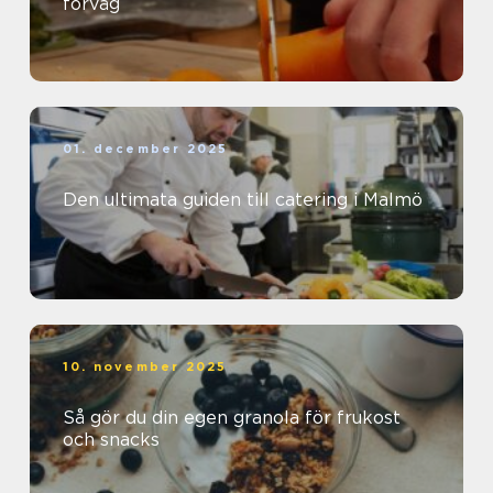
förväg
01. december 2025
Den ultimata guiden till catering i Malmö
10. november 2025
Så gör du din egen granola för frukost
och snacks