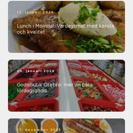
12. januari 2026
Lunch i Mölndal: Vardagsmat med känsla
och kvalitet
05. januari 2026
Godisbutik Örebro: mer än bara
lördagsgodis
17. december 2025