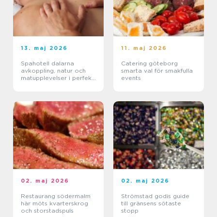
13. maj 2026
11. maj 2026
Spahotell dalarna
Catering göteborg
avkoppling, natur och
smarta val för smakfulla
matupplevelser i perfekt
events
balans
02. maj 2026
02. maj 2026
Restaurang södermalm
Strömstad godis guide
här möts kvarterskrog
till gränsens sötaste
och storstadspuls
stopp