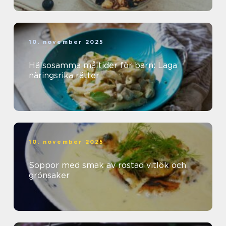
10. november 2025
Hälsosamma måltider för barn: Laga
näringsrika rätter
10. november 2025
Soppor med smak av rostad vitlök och
grönsaker