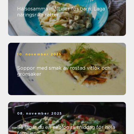
Hälsosamma måltider för barn: Laga
näringsrika rätter
10. november 2025
Soppor med smak av rostad vitlök och
grönsaker
08. november 2025
Så lagar du en ekologisk middag för hela
familjen