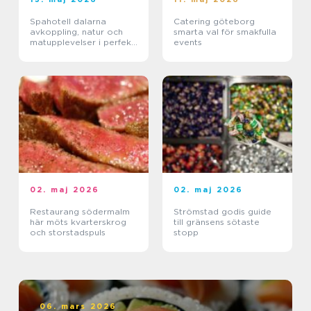
Spahotell dalarna
Catering göteborg
avkoppling, natur och
smarta val för smakfulla
matupplevelser i perfekt
events
balans
02. maj 2026
02. maj 2026
Restaurang södermalm
Strömstad godis guide
här möts kvarterskrog
till gränsens sötaste
och storstadspuls
stopp
06. mars 2026