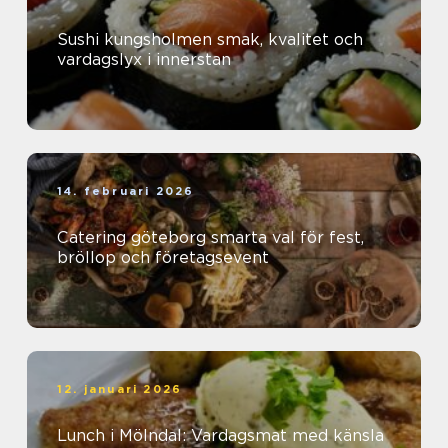
Sushi kungsholmen smak, kvalitet och
vardagslyx i innerstan
14. februari 2026
Catering göteborg smarta val för fest,
bröllop och företagsevent
12. januari 2026
Lunch i Mölndal: Vardagsmat med känsla