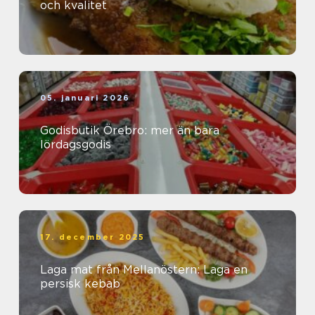
och kvalitet
05. januari 2026
Godisbutik Örebro: mer än bara
lördagsgodis
17. december 2025
Laga mat från Mellanöstern: Laga en
persisk kebab