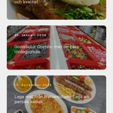
och kvalitet
05. januari 2026
Godisbutik Örebro: mer än bara
lördagsgodis
17. december 2025
Laga mat från Mellanöstern: Laga en
persisk kebab