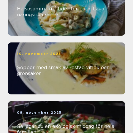
Hälsosamma måltider för barn: Laga
näringsrika rätter
10. november 2025
Soppor med smak av rostad vitlök och
grönsaker
08. november 2025
Så lagar du en ekologisk middag för hela
familjen