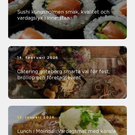
Sushi kungsholmen smak, kvalitet och
vardagslyx i innerstan
14. februari 2026
Catering göteborg smarta val för fest,
bröllop och företagsevent
12. januari 2026
Lunch i Mölndal: Vardagsmat med känsla