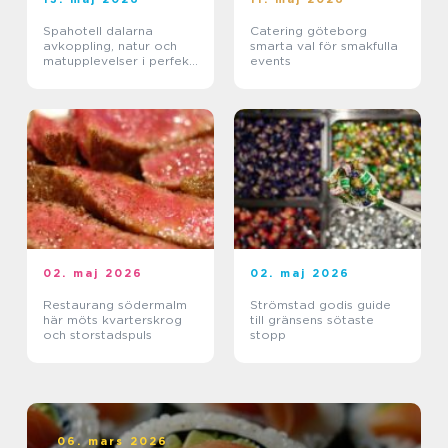
Spahotell dalarna
Catering göteborg
avkoppling, natur och
smarta val för smakfulla
matupplevelser i perfekt
events
balans
02. maj 2026
02. maj 2026
Restaurang södermalm
Strömstad godis guide
här möts kvarterskrog
till gränsens sötaste
och storstadspuls
stopp
06. mars 2026