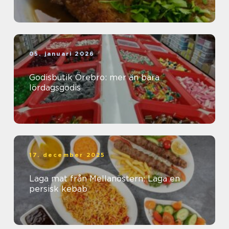
05. januari 2026
Godisbutik Örebro: mer än bara
lördagsgodis
17. december 2025
Laga mat från Mellanöstern: Laga en
persisk kebab