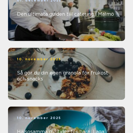
01. december 2025
Den ultimata guiden till catering i Malmö
10. november 2025
Så gör du din egen granola för frukost
och snacks
10. november 2025
Hälsosamma måltider för barn: Laga