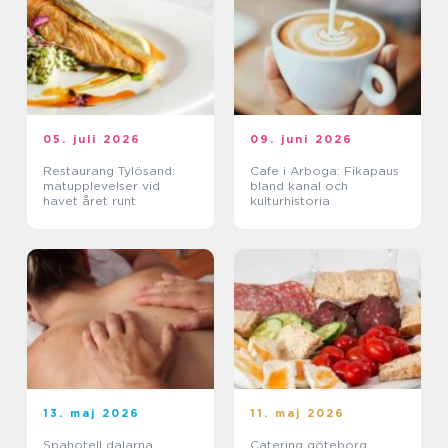
05. juli 2026
09. juni 2026
Restaurang Tylösand:
Cafe i Arboga: Fikapaus
matupplevelser vid
bland kanal och
havet året runt
kulturhistoria
13. maj 2026
11. maj 2026
Spahotell dalarna
Catering göteborg