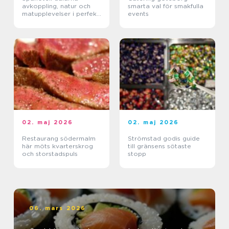
avkoppling, natur och
smarta val för smakfulla
matupplevelser i perfekt
events
balans
02. maj 2026
02. maj 2026
Restaurang södermalm
Strömstad godis guide
här möts kvarterskrog
till gränsens sötaste
och storstadspuls
stopp
06. mars 2026