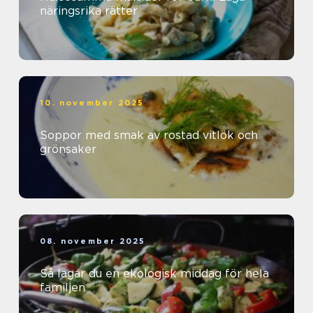
näringsrika rätter
10. november 2025
Soppor med smak av rostad vitlök och
grönsaker
08. november 2025
Så lagar du en ekologisk middag för hela
familjen