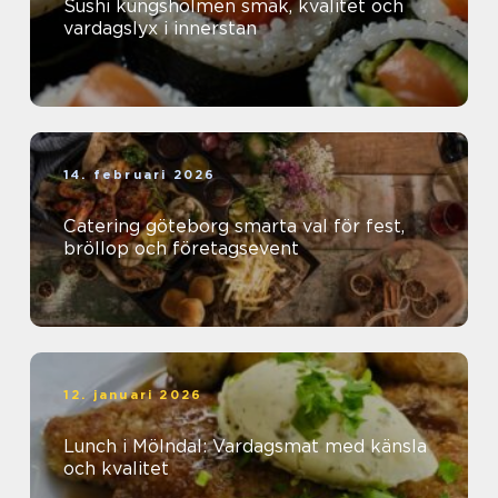
Sushi kungsholmen smak, kvalitet och
vardagslyx i innerstan
14. februari 2026
Catering göteborg smarta val för fest,
bröllop och företagsevent
12. januari 2026
Lunch i Mölndal: Vardagsmat med känsla
och kvalitet