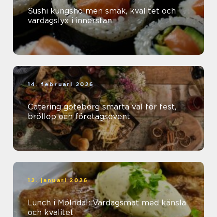
Sushi kungsholmen smak, kvalitet och
vardagslyx i innerstan
14. februari 2026
Catering göteborg smarta val för fest,
bröllop och företagsevent
12. januari 2026
Lunch i Mölndal: Vardagsmat med känsla
och kvalitet