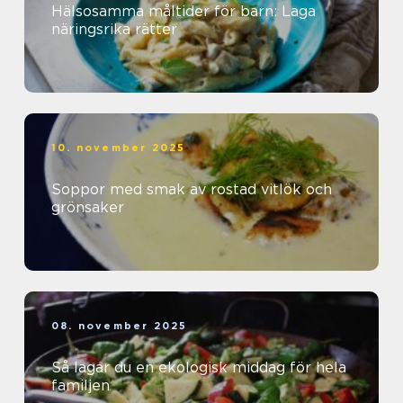
Hälsosamma måltider för barn: Laga
näringsrika rätter
10. november 2025
Soppor med smak av rostad vitlök och
grönsaker
08. november 2025
Så lagar du en ekologisk middag för hela
familjen