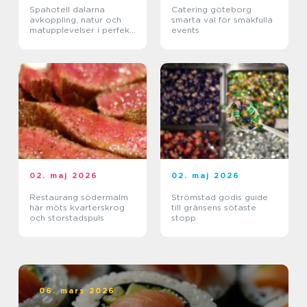
Spahotell dalarna
Catering göteborg
avkoppling, natur och
smarta val för smakfulla
matupplevelser i perfekt
events
balans
02. maj 2026
02. maj 2026
Restaurang södermalm
Strömstad godis guide
här möts kvarterskrog
till gränsens sötaste
och storstadspuls
stopp
06. mars 2026