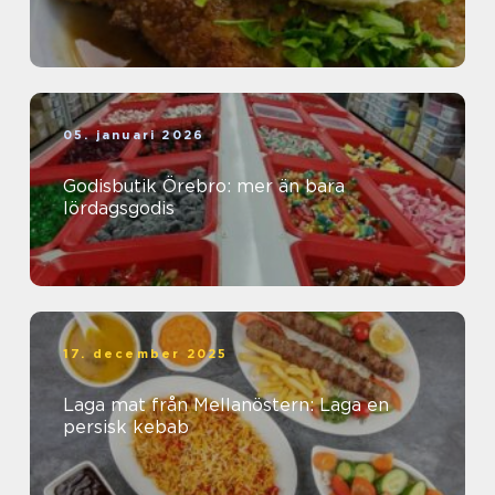
05. januari 2026
Godisbutik Örebro: mer än bara
lördagsgodis
17. december 2025
Laga mat från Mellanöstern: Laga en
persisk kebab