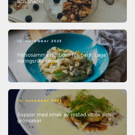
och snacks
10. november 2025
Hälsosamma måltider för barn: Laga
näringsrika rätter
10. november 2025
Soppor med smak av rostad vitlök och
grönsaker