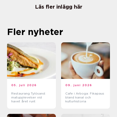
Läs fler inlägg här
Fler nyheter
05. juli 2026
09. juni 2026
Restaurang Tylösand:
Cafe i Arboga: Fikapaus
matupplevelser vid
bland kanal och
havet året runt
kulturhistoria