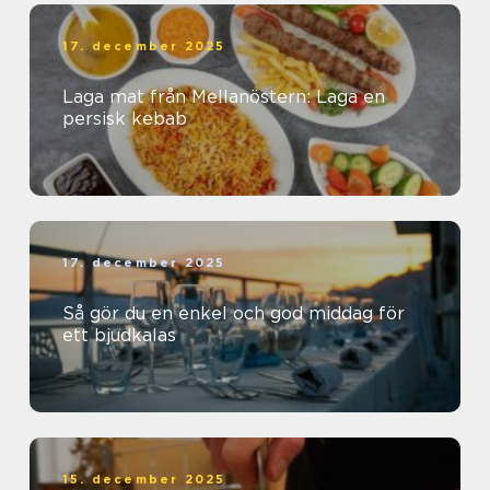
17. december 2025
Laga mat från Mellanöstern: Laga en
persisk kebab
17. december 2025
Så gör du en enkel och god middag för
ett bjudkalas
15. december 2025