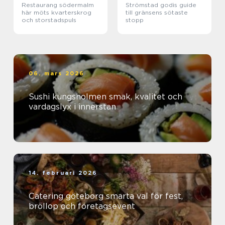
Restaurang södermalm
Strömstad godis guide
här möts kvarterskrog
till gränsens sötaste
och storstadspuls
stopp
06. mars 2026
Sushi kungsholmen smak, kvalitet och
vardagslyx i innerstan
14. februari 2026
Catering göteborg smarta val för fest,
bröllop och företagsevent