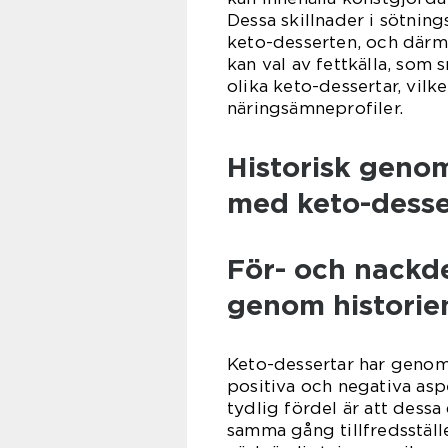
Dessa skillnader i sötni
keto-desserten, och där
kan val av fettkälla, som 
olika keto-dessertar, vil
näringsämneprofiler.
Historisk geno
med keto-desse
För- och nackd
genom historie
Keto-dessertar har genom
positiva och negativa aspe
tydlig fördel är att dessa
samma gång tillfredsställ