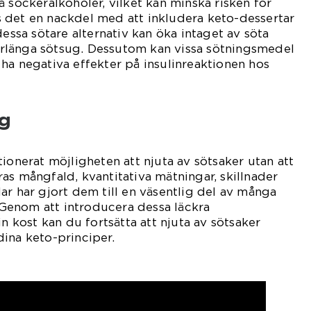
å sockeralkoholer, vilket kan minska risken för
 det en nackdel med att inkludera keto-dessertar
dessa sötare alternativ kan öka intaget av söta
rlänga sötsug. Dessutom kan vissa sötningsmedel
ha negativa effekter på insulinreaktionen hos
g
ionerat möjligheten att njuta av sötsaker utan att
as mångfald, kvantitativa mätningar, skillnader
ar har gjort dem till en väsentlig del av många
. Genom att introducera dessa läckra
in kost kan du fortsätta att njuta av sötsaker
ina keto-principer.