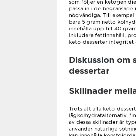
som följer en ketogen diet
passa in i de begränsade 
nödvändiga. Till exempel 
bara 5 gram netto kolhydr
innehålla upp till 40 gra
inkludera fettinnehåll, pro
keto-desserter integritet 
Diskussion om s
dessertar
Skillnader mell
Trots att alla keto-desse
lågkolhydratalternativ, fi
av dessa skillnader är ty
använder naturliga sötnin
kan innehålla konstgjorda