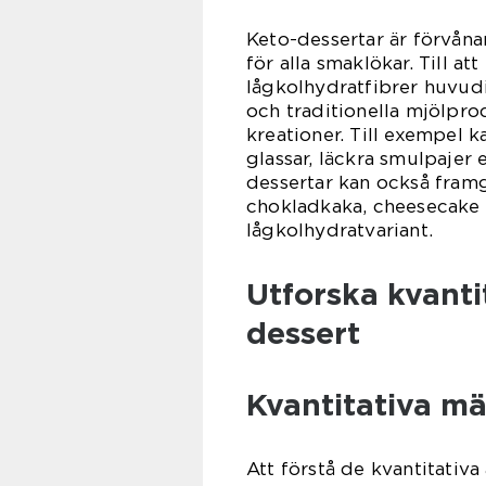
Keto-dessertar är förvåna
för alla smaklökar. Till a
lågkolhydratfibrer huvudi
och traditionella mjölpr
kreationer. Till exempel k
glassar, läckra smulpajer
dessertar kan också framg
chokladkaka, cheesecake
lågkolhydratvariant.
Utforska kvanti
dessert
Kvantitativa mä
Att förstå de kvantitativa