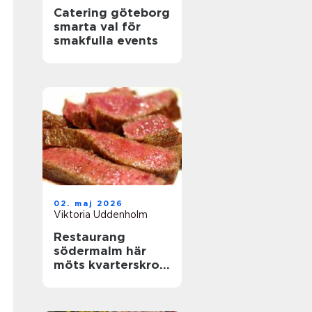
Catering göteborg
smarta val för
smakfulla events
02. maj 2026
Viktoria Uddenholm
Restaurang
södermalm här
möts kvarterskrog
och storstadspuls