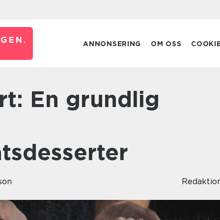
GEN.
ANNONSERING
OM OSS
COOKI
tsdesserter
son
Redaktio