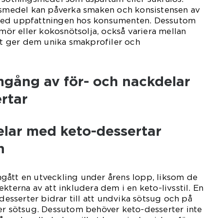
ngsmedel kan påverka smaken och konsistensen av
med uppfattningen hos konsumenten. Dessutom
smör eller kokosnötsolja, också variera mellan
ket ger dem unika smakprofiler och
mgång av för- och nackdelar
rtar
elar med keto-dessertar
n
gått en utveckling under årens lopp, liksom de
kterna av att inkludera dem i en keto-livsstil. En
 desserter bidrar till att undvika sötsug och på
er sötsug. Dessutom behöver keto-desserter inte