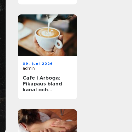
havet året runt
09. juni 2026
admin
Cafe i Arboga:
Fikapaus bland
kanal och
kulturhistoria