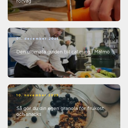
förväg
01. december 2025
Den ultimata guiden till catering i Malmö
10. november 2025
Så gör du din egen granola för frukost
och snacks