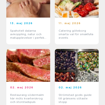
13. maj 2026
11. maj 2026
Spahotell dalarna
Catering göteborg
avkoppling, natur och
smarta val för smakfulla
matupplevelser i perfekt
events
balans
02. maj 2026
02. maj 2026
Restaurang södermalm
Strömstad godis guide
här möts kvarterskrog
till gränsens sötaste
och storstadspuls
stopp