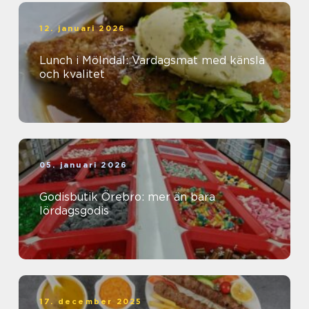
12. januari 2026
Lunch i Mölndal: Vardagsmat med känsla
och kvalitet
05. januari 2026
Godisbutik Örebro: mer än bara
lördagsgodis
17. december 2025