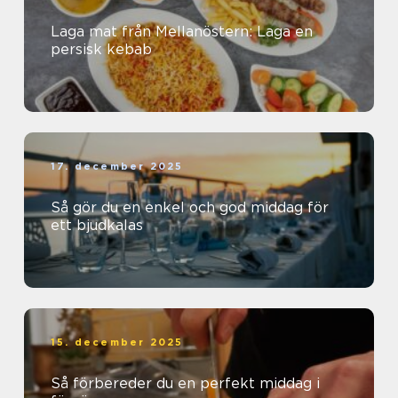
Laga mat från Mellanöstern: Laga en
persisk kebab
17. december 2025
Så gör du en enkel och god middag för
ett bjudkalas
15. december 2025
Så förbereder du en perfekt middag i