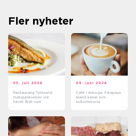
Fler nyheter
05. juli 2026
09. juni 2026
Restaurang Tylösand:
Cafe i Arboga: Fikapaus
matupplevelser vid
bland kanal och
havet året runt
kulturhistoria