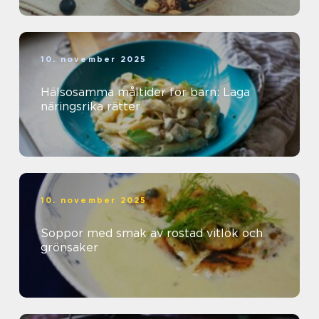
10. november 2025
Hälsosamma måltider för barn: Laga
näringsrika rätter
10. november 2025
Soppor med smak av rostad vitlök och
grönsaker