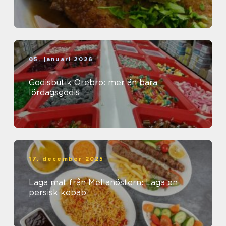
05. januari 2026
Godisbutik Örebro: mer än bara
lördagsgodis
17. december 2025
Laga mat från Mellanöstern: Laga en
persisk kebab