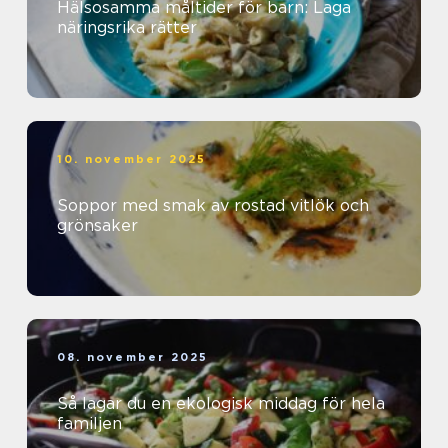
Hälsosamma måltider för barn: Laga
näringsrika rätter
10. november 2025
Soppor med smak av rostad vitlök och
grönsaker
08. november 2025
Så lagar du en ekologisk middag för hela
familjen