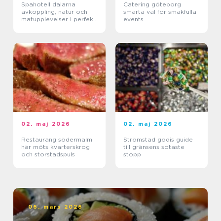
Spahotell dalarna
Catering göteborg
avkoppling, natur och
smarta val för smakfulla
matupplevelser i perfekt
events
balans
02. maj 2026
02. maj 2026
Restaurang södermalm
Strömstad godis guide
här möts kvarterskrog
till gränsens sötaste
och storstadspuls
stopp
06. mars 2026