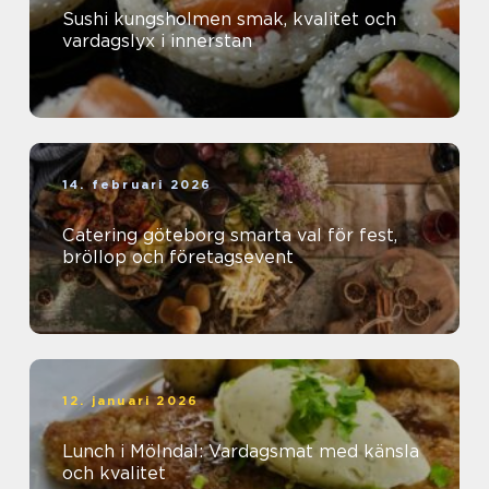
Sushi kungsholmen smak, kvalitet och
vardagslyx i innerstan
14. februari 2026
Catering göteborg smarta val för fest,
bröllop och företagsevent
12. januari 2026
Lunch i Mölndal: Vardagsmat med känsla
och kvalitet