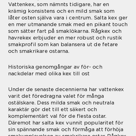
Vattenkex, som nämnts tidigare, har en
krämig konsistens och en mild smak som
låter osten själva vara i centrum. Salta kex ger
en mer utmanande smak med en pikant touch
som sätter fart på smaklökarna. Rågkex och
havrekex erbjuder en mer robust och rustik
smakprofil som kan balansera ut de fetare
och smakrikare ostarna.
Historiska genomgångar av för- och
nackdelar med olika kex till ost
Under de senaste decennierna har vattenkex
varit det föredragna valet för många
ostälskare. Dess milda smak och neutrala
karaktär gör det till ett säkert och
komplementärt val för de flesta ostar.
Däremot har salta kex vunnit popularitet för
sin spännande smak och förmåga att förhöja
smakupplevelsen av smakrikare ostar. Rågkex