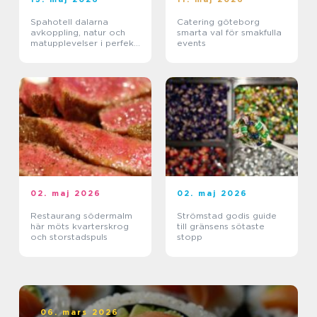
Spahotell dalarna
Catering göteborg
avkoppling, natur och
smarta val för smakfulla
matupplevelser i perfekt
events
balans
02. maj 2026
02. maj 2026
Restaurang södermalm
Strömstad godis guide
här möts kvarterskrog
till gränsens sötaste
och storstadspuls
stopp
06. mars 2026