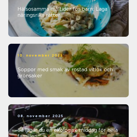
Hälsosamma måltider för barn: Laga
näringsrika rätter
10. november 2025
Soppor med smak av rostad vitlök och
grönsaker
08. november 2025
Så lagar du en ekologisk middag för hela
familjen