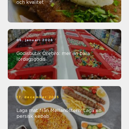
och kvalitet
05. januari 2026
Godisbutik Örebro: mer än bara
lördagsgodis
17. december 2025
Laga mat från Mellanöstern: Laga en
persisk kebab