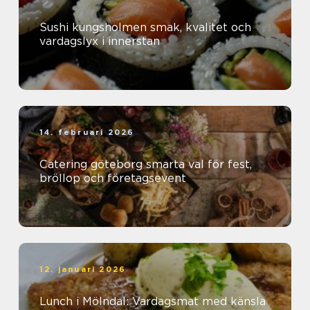
Sushi kungsholmen smak, kvalitet och
vardagslyx i innerstan
14. februari 2026
Catering göteborg smarta val för fest,
bröllop och företagsevent
12. januari 2026
Lunch i Mölndal: Vardagsmat med känsla