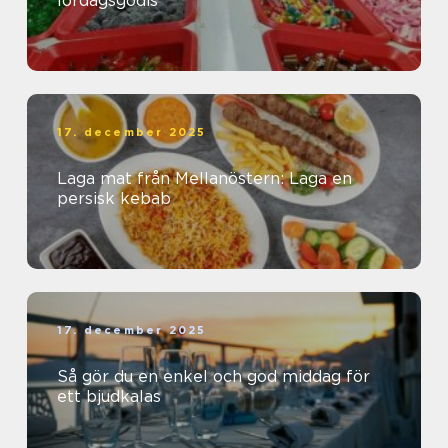
lördagsgodis
17. december 2025
Laga mat från Mellanöstern: Laga en
persisk kebab
17. december 2025
Så gör du en enkel och god middag för
ett bjudkalas