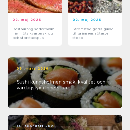
02. maj 2026
02. maj 2026
Restaurang södermalm
Strömstad godis guide
här möts kvarterskrog
till gränsens sötaste
och storstadspuls
stopp
06. mars 2026
Sushi kungsholmen smak, kvalitet och
vardagslyx i innerstan
14. februari 2026