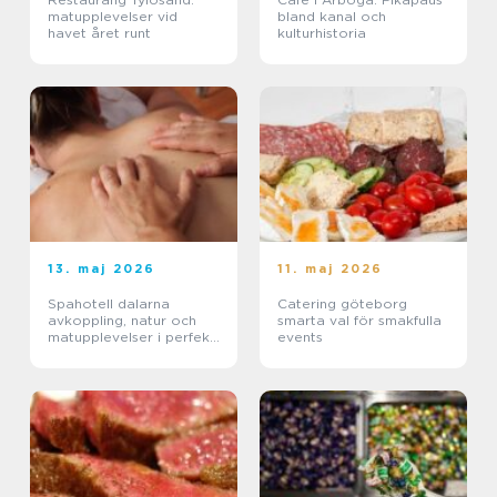
matupplevelser vid
bland kanal och
havet året runt
kulturhistoria
13. maj 2026
11. maj 2026
Spahotell dalarna
Catering göteborg
avkoppling, natur och
smarta val för smakfulla
matupplevelser i perfekt
events
balans