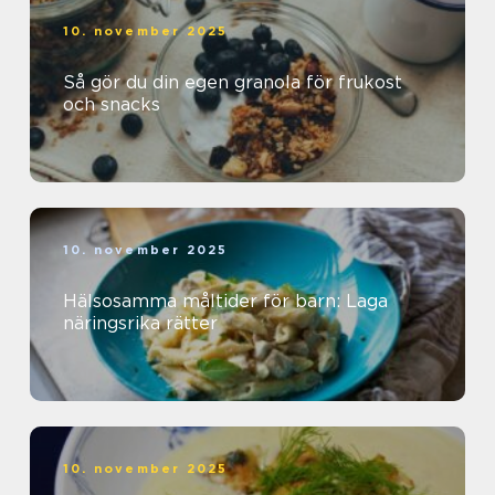
10. november 2025
Så gör du din egen granola för frukost
och snacks
10. november 2025
Hälsosamma måltider för barn: Laga
näringsrika rätter
10. november 2025