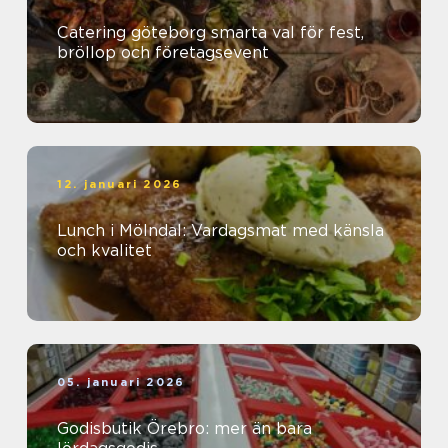
Catering göteborg smarta val för fest,
bröllop och företagsevent
12. januari 2026
Lunch i Mölndal: Vardagsmat med känsla
och kvalitet
05. januari 2026
Godisbutik Örebro: mer än bara