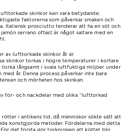
 lufttorkade skinkor kan vara betydande.
iktigaste faktorerna som påverkar smaken och
a. Italiensk prosciutto tenderar att ha en söt och
jamón serrano oftast är något saltare med en
il.
r av lufttorkade skinkor åt är
sa skinkor torkas i högre temperaturer i kortare
 torka långsamt i svala luftfuktiga miljöer under
ch med år. Denna process påverkar inte bara
tensen och mörheten hos skinkan.
v för- och nackdelar med olika ”lufttorkad
 rötter i antikens tid, då människor sökte sätt att
ända konstgjorda metoder. Fördelarna med detta
. För det första gör torkningen att köttet blir