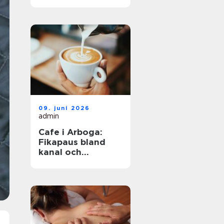
havet året runt
09. juni 2026
admin
Cafe i Arboga:
Fikapaus bland
kanal och
kulturhistoria