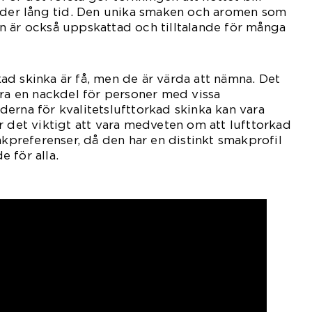
under lång tid. Den unika smaken och aromen som
n är också uppskattad och tilltalande för många
d skinka är få, men de är värda att nämna. Det
ara en nackdel för personer med vissa
erna för kvalitetslufttorkad skinka kan vara
r det viktigt att vara medveten om att lufttorkad
akpreferenser, då den har en distinkt smakprofil
de för alla.