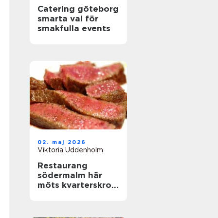
Catering göteborg
smarta val för
smakfulla events
02. maj 2026
Viktoria Uddenholm
Restaurang
södermalm här
möts kvarterskrog
och storstadspuls