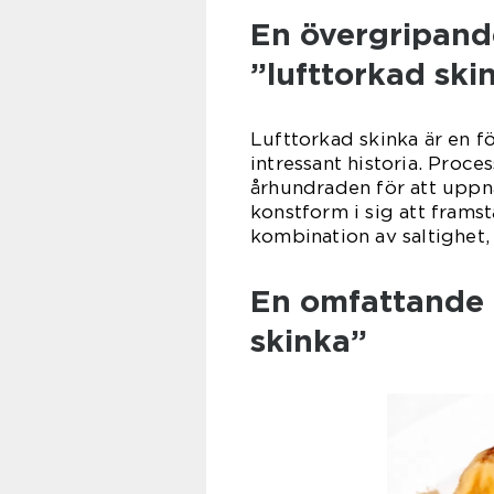
En övergripande
”lufttorkad ski
Lufttorkad skinka är en f
intressant historia. Proce
århundraden för att uppnå
konstform i sig att framst
kombination av saltighet,
En omfattande 
skinka”