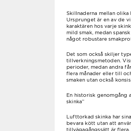
Skillnaderna mellan olika
Ursprunget är en av de v
karaktären hos varje skink
mild smak, medan spansk 
något robustare smakprof
Det som också skiljer type
tillverkningsmetoden. Vis
perioder, medan andra får
flera månader eller till o
smaken utan också konsis
En historisk genomgång a
skinka”
Lufttorkad skinka har sina
bevara kött utan att anv
tillvägagångssätt är flera