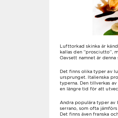
Lufttorkad skinka är känd 
kallas den ”prosciutto”,
Oavsett namnet är denna s
Det finns olika typer av l
ursprunget. Italienska pr
typerna. Den tillverkas a
en längre tid för att utve
Andra populära typer av 
serrano, som ofta jämför
Det finns även franska och