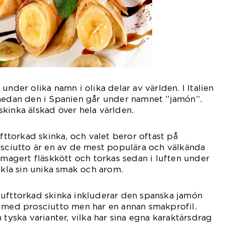
under olika namn i olika delar av världen. I Italien
 medan den i Spanien går under namnet ”jamón”.
kinka älskad över hela världen.
ufttorkad skinka, och valet beror oftast på
osciutto är en av de mest populära och välkända
v magert fläskkött och torkas sedan i luften under
ckla sin unika smak och arom.
lufttorkad skinka inkluderar den spanska jamón
s med prosciutto men har en annan smakprofil.
 tyska varianter, vilka har sina egna karaktärsdrag