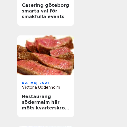
Catering göteborg
smarta val för
smakfulla events
02. maj 2026
Viktoria Uddenholm
Restaurang
södermalm här
möts kvarterskrog
och storstadspuls