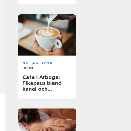
havet året runt
09. juni 2026
admin
Cafe i Arboga:
Fikapaus bland
kanal och
kulturhistoria