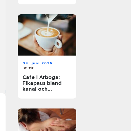
havet året runt
09. juni 2026
admin
Cafe i Arboga:
Fikapaus bland
kanal och
kulturhistoria