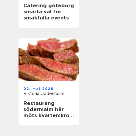
Catering göteborg
smarta val för
smakfulla events
02. maj 2026
Viktoria Uddenholm
Restaurang
södermalm här
möts kvarterskrog
och storstadspuls