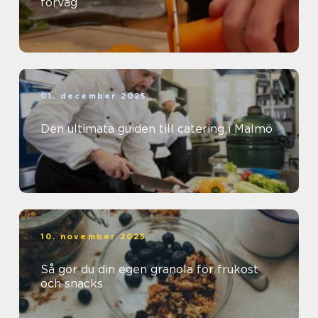
förväg
01. december 2025
Den ultimata guiden till catering i Malmö
10. november 2025
Så gör du din egen granola för frukost
och snacks