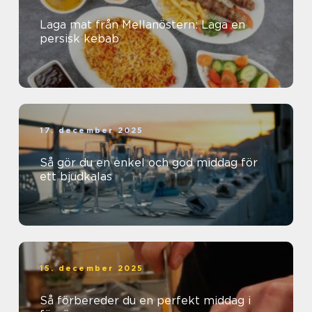
Laga mat från Mellanöstern: Laga en
persisk kebab
17. december 2025
Så gör du en enkel och god middag för
ett bjudkalas
15. december 2025
Så förbereder du en perfekt middag i