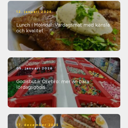
12. januari 2026
Lunch i Mölndal: Vardagsmat med känsla
och kvalitet
05. januari 2026
Godisbutik Örebro: mer än bara
lördagsgodis
17. december 2025