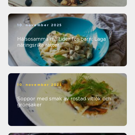
10. november 2025
Hälsosamma måltider för barn: Laga
näringsrika rätter
10. november 2025
Soppor med smak av rostad vitlök och
grönsaker