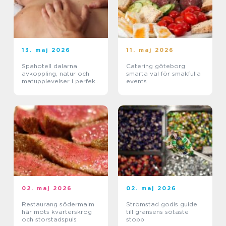
13. maj 2026
11. maj 2026
Spahotell dalarna
Catering göteborg
avkoppling, natur och
smarta val för smakfulla
matupplevelser i perfekt
events
balans
02. maj 2026
02. maj 2026
Restaurang södermalm
Strömstad godis guide
här möts kvarterskrog
till gränsens sötaste
och storstadspuls
stopp