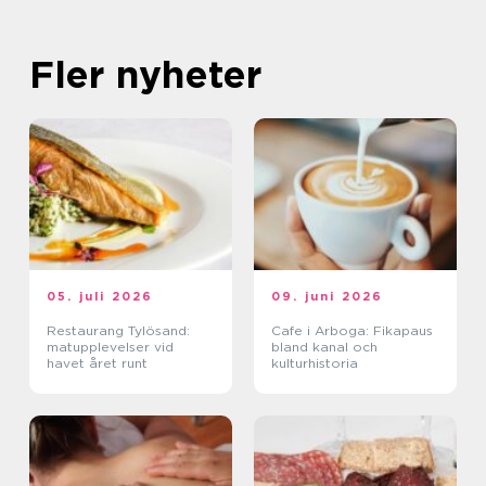
Fler nyheter
05. juli 2026
09. juni 2026
Restaurang Tylösand:
Cafe i Arboga: Fikapaus
matupplevelser vid
bland kanal och
havet året runt
kulturhistoria