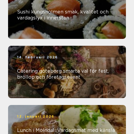
Sushi kungsholmen smak, kvalitet och
vardagslyx i innerstan
14. februari 2026
Catering göteborg smarta val för fest,
bröllop och företagsevent
12. januari 2026
Lunch i Mölndal: Vardagsmat med känsla