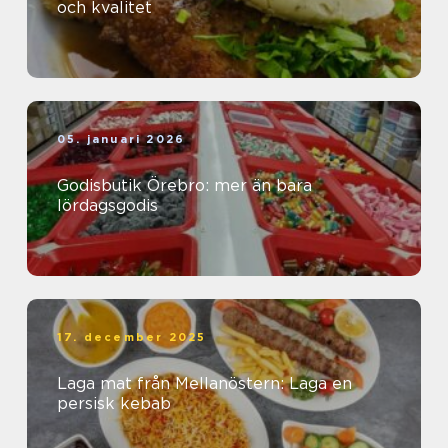
och kvalitet
05. januari 2026
Godisbutik Örebro: mer än bara
lördagsgodis
17. december 2025
Laga mat från Mellanöstern: Laga en
persisk kebab