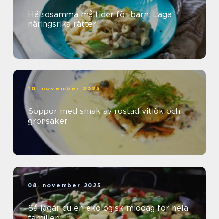
Hälsosamma måltider för barn: Laga
näringsrika rätter
10. november 2025
Soppor med smak av rostad vitlök och
grönsaker
08. november 2025
Så lagar du en ekologisk middag för hela
familjen