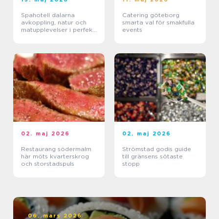
Spahotell dalarna
Catering göteborg
avkoppling, natur och
smarta val för smakfulla
matupplevelser i perfekt
events
balans
02. maj 2026
02. maj 2026
Restaurang södermalm
Strömstad godis guide
här möts kvarterskrog
till gränsens sötaste
och storstadspuls
stopp
06. mars 2026