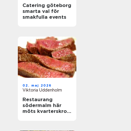
Catering göteborg
smarta val för
smakfulla events
02. maj 2026
Viktoria Uddenholm
Restaurang
södermalm här
möts kvarterskrog
och storstadspuls