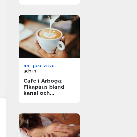
havet året runt
09. juni 2026
admin
Cafe i Arboga:
Fikapaus bland
kanal och
kulturhistoria