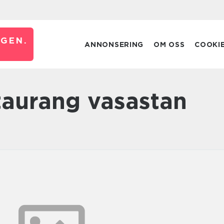
GEN.
ANNONSERING
OM OSS
COOKI
staurang vasastan