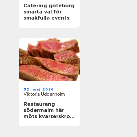
Catering göteborg
smarta val för
smakfulla events
02. maj 2026
Viktoria Uddenholm
Restaurang
södermalm här
möts kvarterskrog
och storstadspuls