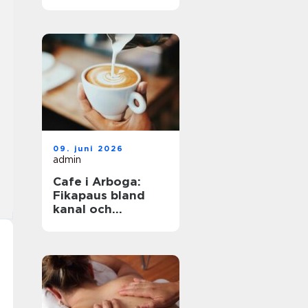
havet året runt
09. juni 2026
admin
Cafe i Arboga:
Fikapaus bland
kanal och
kulturhistoria