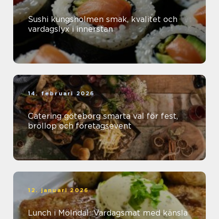
Sushi kungsholmen smak, kvalitet och
vardagslyx i innerstan
14. februari 2026
Catering göteborg smarta val för fest,
bröllop och företagsevent
12. januari 2026
Lunch i Mölndal: Vardagsmat med känsla