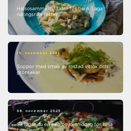
Hälsosamma måltider för barn: Laga
näringsrika rätter
10. november 2025
Soppor med smak av rostad vitlök och
grönsaker
08. november 2025
Så lagar du en ekologisk middag för hela
familjen