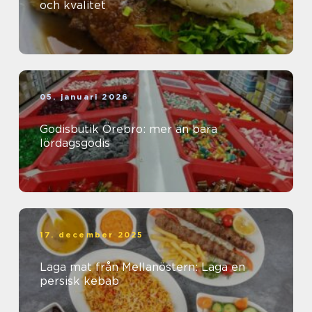
och kvalitet
05. januari 2026
Godisbutik Örebro: mer än bara
lördagsgodis
17. december 2025
Laga mat från Mellanöstern: Laga en
persisk kebab