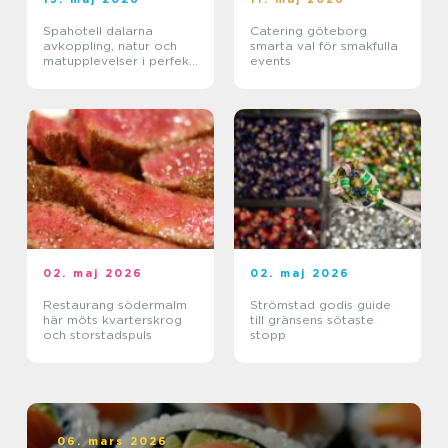
Spahotell dalarna
Catering göteborg
avkoppling, natur och
smarta val för smakfulla
matupplevelser i perfekt
events
balans
02. maj 2026
02. maj 2026
Restaurang södermalm
Strömstad godis guide
här möts kvarterskrog
till gränsens sötaste
och storstadspuls
stopp
06. mars 2026