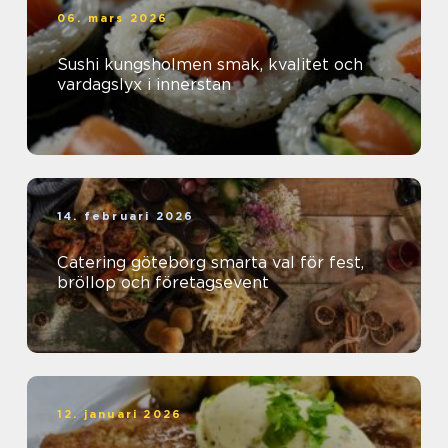
06. mars 2026
Sushi kungsholmen smak, kvalitet och
vardagslyx i innerstan
14. februari 2026
Catering göteborg smarta val för fest,
bröllop och företagsevent
12. januari 2026