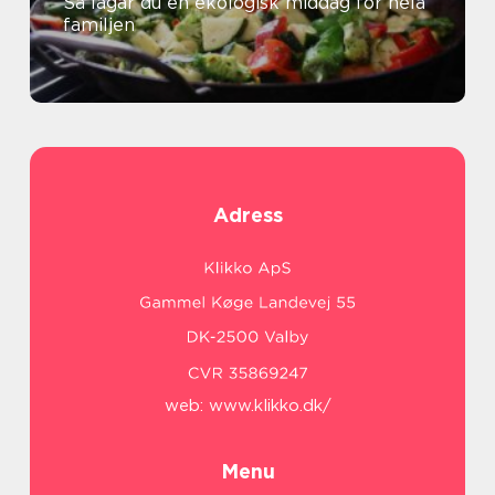
Så lagar du en ekologisk middag för hela
familjen
Adress
web:
www.klikko.dk/
Menu