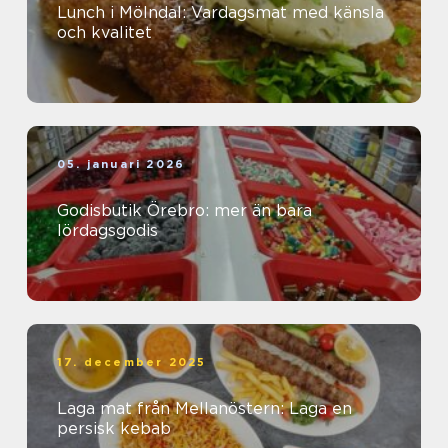
Lunch i Mölndal: Vardagsmat med känsla
och kvalitet
05. januari 2026
Godisbutik Örebro: mer än bara
lördagsgodis
17. december 2025
Laga mat från Mellanöstern: Laga en
persisk kebab