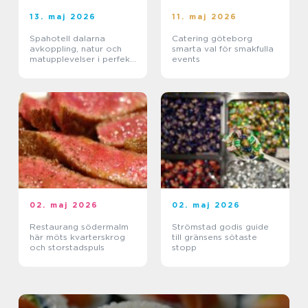
13. maj 2026
11. maj 2026
Spahotell dalarna
Catering göteborg
avkoppling, natur och
smarta val för smakfulla
matupplevelser i perfekt
events
balans
02. maj 2026
02. maj 2026
Restaurang södermalm
Strömstad godis guide
här möts kvarterskrog
till gränsens sötaste
och storstadspuls
stopp