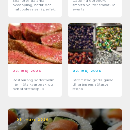
Spahotell dalarna
Catering göteborg
avkoppling, natur och
smarta val för smakfulla
matupplevelser i perfekt
events
balans
02. maj 2026
02. maj 2026
Restaurang södermalm
Strömstad godis guide
här möts kvarterskrog
till gränsens sötaste
och storstadspuls
stopp
06. mars 2026