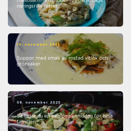
Hälsosamma måltider för barn: Laga
näringsrika rätter
10. november 2025
Soppor med smak av rostad vitlök och
grönsaker
08. november 2025
Så lagar du en ekologisk middag för hela
familjen