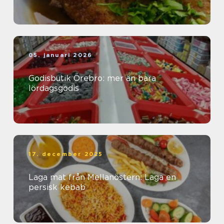
05. januari 2026
Godisbutik Örebro: mer än bara
lördagsgodis
17. december 2025
Laga mat från Mellanöstern: Laga en
persisk kebab