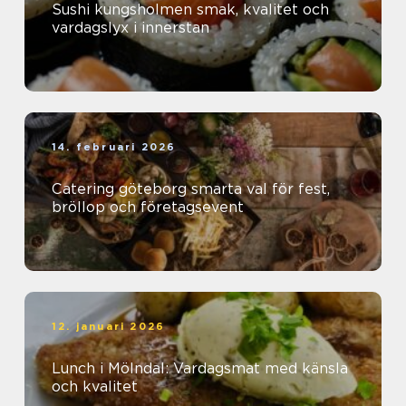
Sushi kungsholmen smak, kvalitet och
vardagslyx i innerstan
14. februari 2026
Catering göteborg smarta val för fest,
bröllop och företagsevent
12. januari 2026
Lunch i Mölndal: Vardagsmat med känsla
och kvalitet