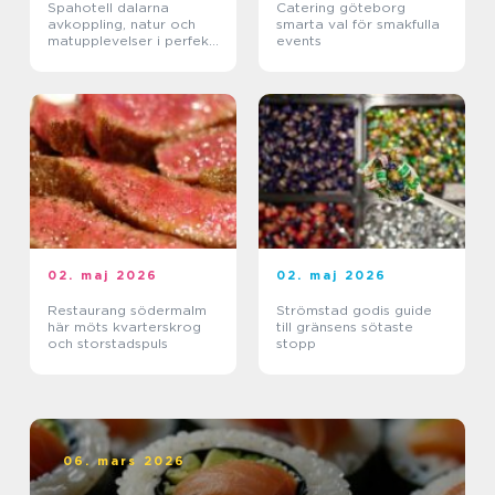
Spahotell dalarna
Catering göteborg
avkoppling, natur och
smarta val för smakfulla
matupplevelser i perfekt
events
balans
02. maj 2026
02. maj 2026
Restaurang södermalm
Strömstad godis guide
här möts kvarterskrog
till gränsens sötaste
och storstadspuls
stopp
06. mars 2026