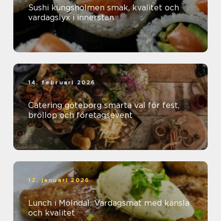
Sushi kungsholmen smak, kvalitet och
vardagslyx i innerstan
14. februari 2026
Catering göteborg smarta val för fest,
bröllop och företagsevent
12. januari 2026
Lunch i Mölndal: Vardagsmat med känsla
och kvalitet