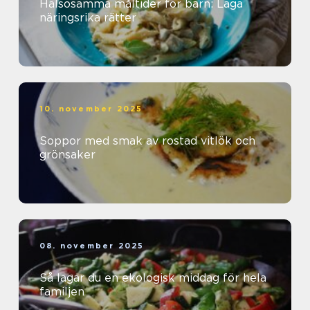
Hälsosamma måltider för barn: Laga
näringsrika rätter
10. november 2025
Soppor med smak av rostad vitlök och
grönsaker
08. november 2025
Så lagar du en ekologisk middag för hela
familjen