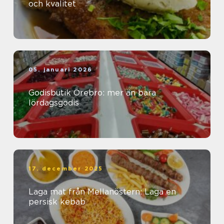
och kvalitet
05. januari 2026
Godisbutik Örebro: mer än bara
lördagsgodis
17. december 2025
Laga mat från Mellanöstern: Laga en
persisk kebab