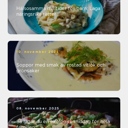
Hälsosamma måltider för barn: Laga
näringsrika rätter
10. november 2025
Soppor med smak av rostad vitlök och
grönsaker
08. november 2025
Så lagar du en ekologisk middag för hela
familjen