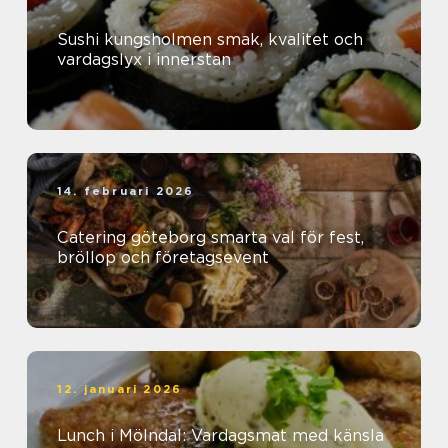
Sushi kungsholmen smak, kvalitet och
vardagslyx i innerstan
14. februari 2026
Catering göteborg smarta val för fest,
bröllop och företagsevent
12. januari 2026
Lunch i Mölndal: Vardagsmat med känsla