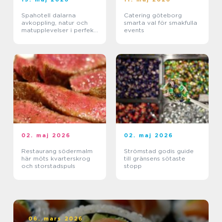
Spahotell dalarna
Catering göteborg
avkoppling, natur och
smarta val för smakfulla
matupplevelser i perfekt
events
balans
02. maj 2026
02. maj 2026
Restaurang södermalm
Strömstad godis guide
här möts kvarterskrog
till gränsens sötaste
och storstadspuls
stopp
06. mars 2026