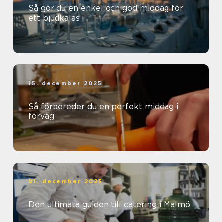
Så gör du en enkel och god middag för
ett bjudkalas
15. december 2025
Så förbereder du en perfekt middag i
förväg
01. december 2025
Den ultimata guiden till catering i Malmö