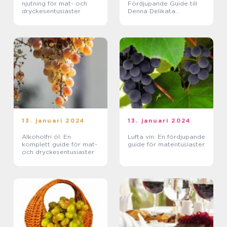
njutning för mat- och
Fördjupande Guide till
dryckesentusiaster
Denna Delikata
Vinupplevelse
13. januari 2024
13. januari 2024
Alkoholfri öl: En
Lufta vin: En fördjupande
komplett guide för mat-
guide för matentusiaster
och dryckesentusiaster