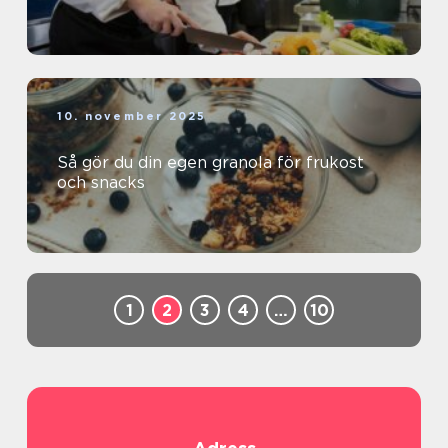
10. november 2025
Så gör du din egen granola för frukost
och snacks
1
2
3
4
…
10