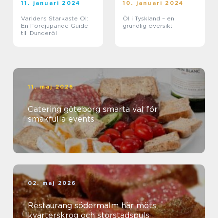
11. januari 2024
10. januari 2024
Världens Starkaste Öl:
Öl i Tyskland – en
En Fördjupande Guide
grundlig översikt
till Dunderöl
11. maj 2026
Catering göteborg smarta val för
smakfulla events
02. maj 2026
Restaurang södermalm här möts
kvarterskrog och storstadspuls