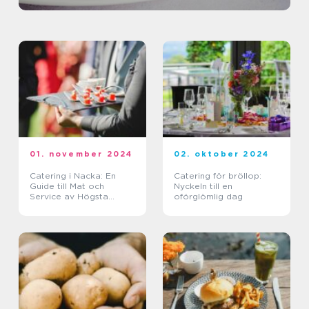
01. november 2024
02. oktober 2024
Catering i Nacka: En
Catering för bröllop:
Guide till Mat och
Nyckeln till en
Service av Högsta
oförglömlig dag
Kvalitet