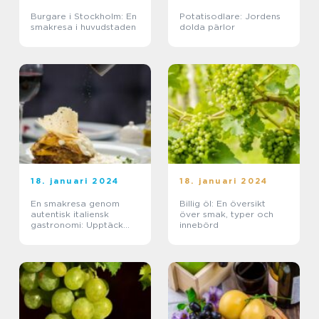
Burgare i Stockholm: En
Potatisodlare: Jordens
smakresa i huvudstaden
dolda pärlor
18. januari 2024
18. januari 2024
En smakresa genom
Billig öl: En översikt
autentisk italiensk
över smak, typer och
gastronomi: Upptäck
innebörd
charmiga italienska
restauranger