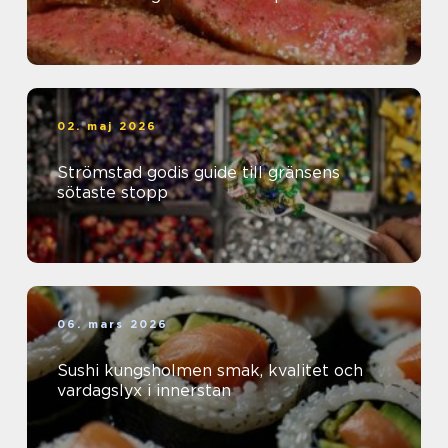
02. maj 2026
Strömstad godis guide till gränsens
sötaste stopp
06. mars 2026
Sushi kungsholmen smak, kvalitet och
vardagslyx i innerstan