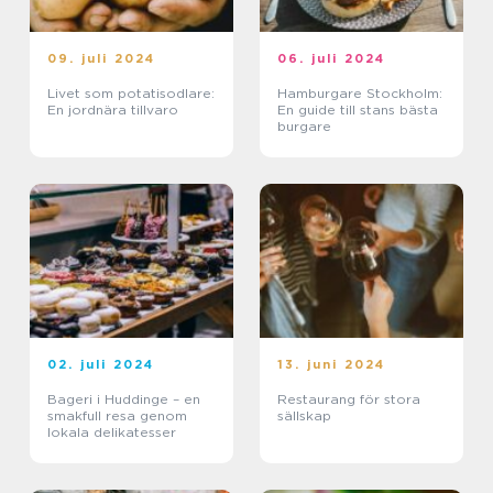
09. juli 2024
06. juli 2024
Livet som potatisodlare:
Hamburgare Stockholm:
En jordnära tillvaro
En guide till stans bästa
burgare
02. juli 2024
13. juni 2024
Bageri i Huddinge – en
Restaurang för stora
smakfull resa genom
sällskap
lokala delikatesser