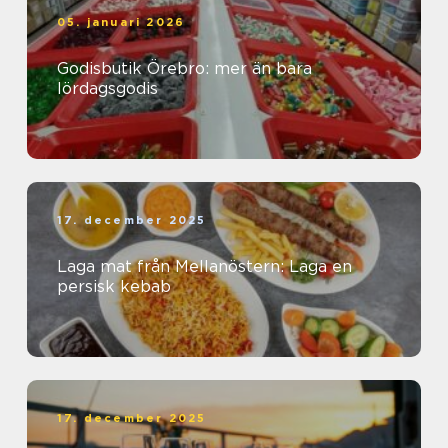
05. januari 2026
Godisbutik Örebro: mer än bara
lördagsgodis
17. december 2025
Laga mat från Mellanöstern: Laga en
persisk kebab
17. december 2025